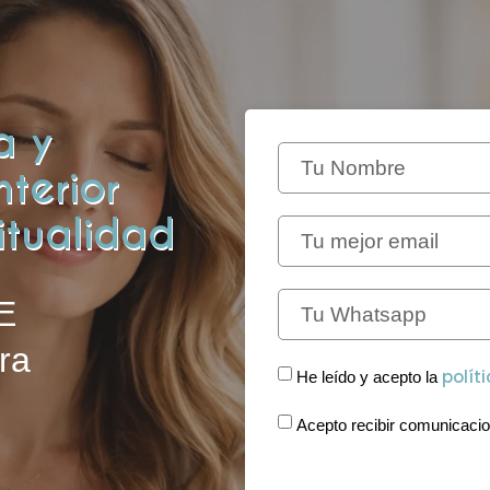
a y
nterior
itualidad
E
ra
polít
He leído y acepto la
Acepto recibir comunicaci