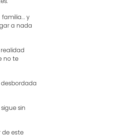
es.
 familia… y
egar a nada
 realidad
e no te
as desbordada
sigue sin
 de este