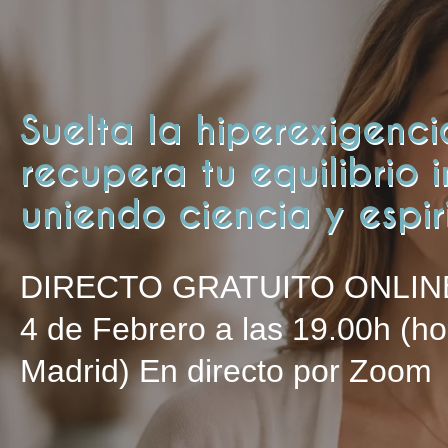
Suelta la hiperexigenci
recupera tu equilibrio i
uniendo ciencia y espir
DIRECTO GRATUITO ONLIN
4 de Febrero a las 19.00h (ho
Madrid) En directo por Zoom