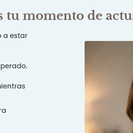
s tu momento de actu
 a estar
sperado.
mientras
ra