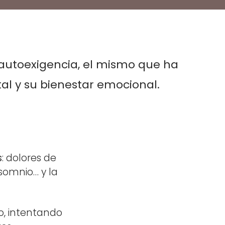
 autoexigencia
, el mismo que ha
tal y su bienestar emocional.
s
: dolores de
nsomnio… y la
o, intentando