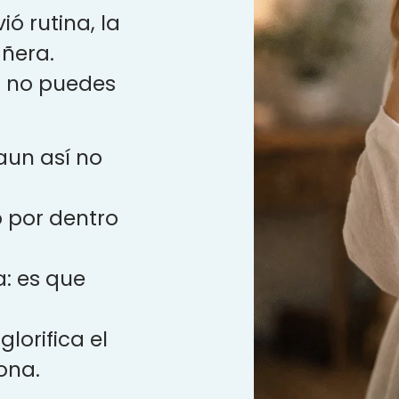
ó rutina, la
ñera.
 no puedes
aun así no
o por dentro
a: es que
glorifica el
ona.