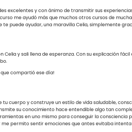
s excelentes y con ánimo de transmitir sus experiencias 
este curso me ayudó más que muchos otros cursos de mucha
 te puede ayudar, una maravilla Celia, simplemente gra
con Celia y sali llena de esperanza. Con su explicación fác
abo.
 que compartió ese día!
de tu cuerpo y construye un estilo de vida saludable, con
ansmite su conocimiento hace entendible algo tan compl
s herramientas en uno mismo para conseguir la consciencia
o y me permito sentir emociones que antes evitaba inten