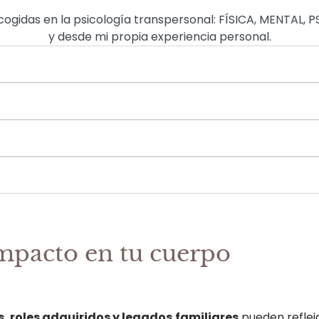
cogidas en la psicología transpersonal: FÍSICA, MENTAL
y desde mi propia experiencia personal.
mpacto en tu cuerpo
, roles adquiridos y legados
familiares
pueden refleja